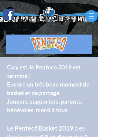
Ca y est, le Penteco 2019 est
terminé !
Encore un très beau moment de
basket et de partage.
Joueurs, supporters, parents,
bénévoles, merci à tous.
Le
Pentecô'Basket 2019
a eu