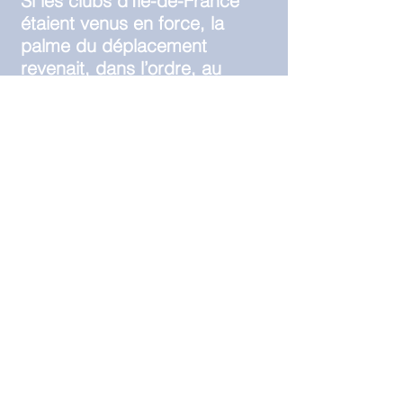
Si les clubs d’Île-de-France
étaient venus en force, la
palme du déplacement
revenait, dans l’ordre, au
Treillières BC (Loire-Atlantique,
527 km), devant la Stella
Thonon-les-Bains (Haute-
Savoie, 518 km), le BC
Octeville-sur-Mer (Seine-
Maritime, 346 km) et le CBV
Villé (Bas-Rhin, 330 km)."