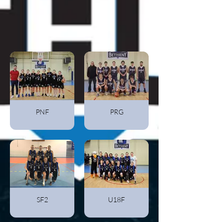
PNF
PRG
SF2
U18F