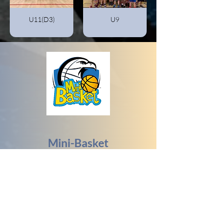
U11(D3)
U9
Mini-Basket
Toutes les photos sont à
retrouver en cliquant sur le lien
suivant.