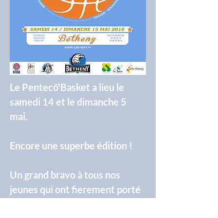
Le Pentecô'Basket a lieu
le
samedi 14 et le dimanche 5
mai
.
Encore une superbe édition !
Un grand bravo à tous nos
jeunes qui ont fierement porté
les couleur de l'AJB durant tout