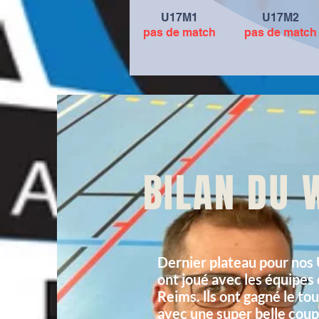
U17M1
U17M2
pas de match
pas de match
BILAN DU 
Dernier plateau pour nos 
ont joué avec les équipes
Reims. lls ont gagné le to
avec une super belle coup