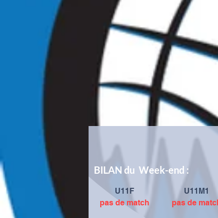
BILAN du Week-end :
U11F
U11M1
pas de match
pas de matc