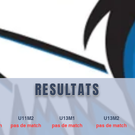
RESULTATS
U11M2
U13M1
U13M2
h
pas de match
pas de match
pas de match