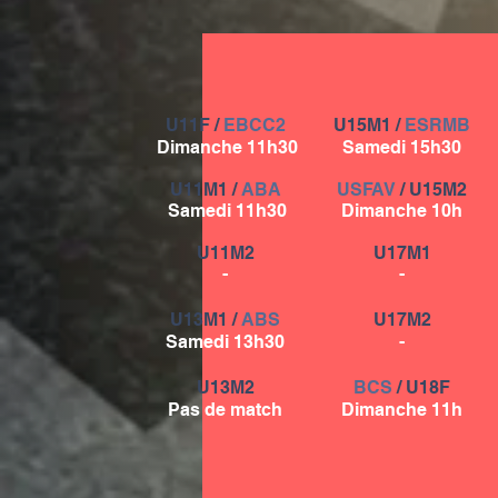
U11F /
EBCC2
U15M1 /
ESRMB
Dimanche 11h30
Samedi 15h30
U11M1 /
ABA
USFAV
/ U15M2
Samedi 11h30
Dimanche 10h
U11M2
U17M1
-
-
U13M1 /
A
BS
U17M2
Samedi 13h30
-
U13M2
BCS
/ U18F
Pas de match
Dimanche 11h