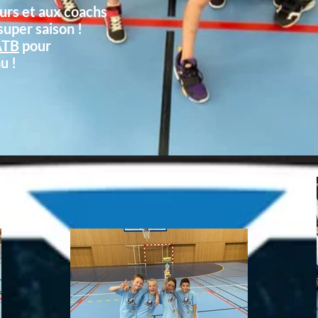
urs et aux coachs
super saison !
ATB
pour
u !