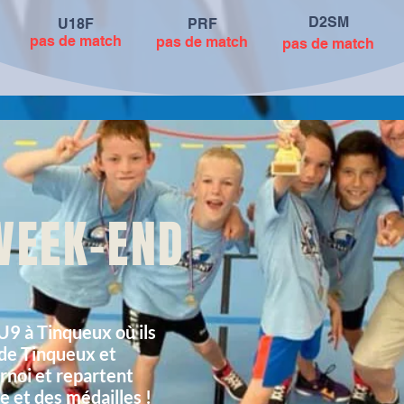
D2SM
U18F
PRF
pas de match
pas de match
pas de match
WEEK-END
U9 à Tinqueux où ils
 de Tinqueux et
urnoi et repartent
e et des médailles !