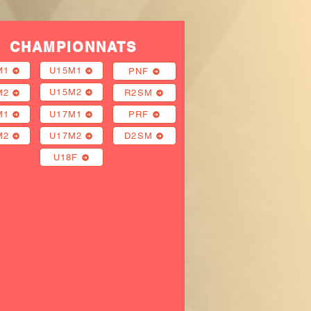
CHAMPIONNATS
M1
U15M1
PNF
U15M2
M2
R2SM
M1
U17M1
PRF
M2
U17M2
D2SM
U18F