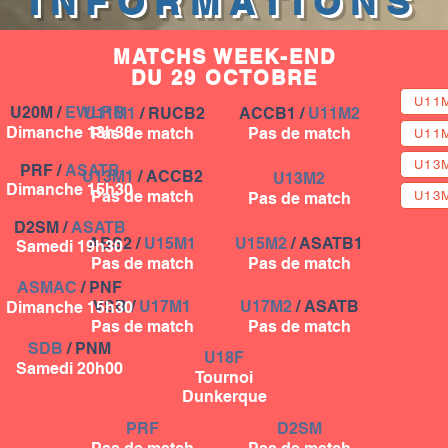
INFORMATIONS
MATCHS WEEK-END
DU 29 OCTOBRE
U11
U20M /
EWLR
B
U11M1
/ RUCB2
ACCB1 /
U11M2
Dimanche 13h30
Pas de match
Pas de match
U11
U13
PRF /
ASAT
B
U13M1
/ ACCB2
U13M2
Dimanche 15h30
Pas de match
U13
Pas de match
D2SM /
ASAT
B
ABS2 /
U15M1
U15M2
/ ASATB1
Samedi 19h30
Pas de match
Pas de match
ASMAC
/ PNF
VS
B /
U17M1
U17M2
/ ASATB
Dimanche 15h30
Pas de match
Pas de match
S
DB
/ PNM
U18F
Samedi 20h00
Tournoi
Dunkerque
PRF
D2SM