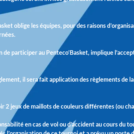
sket oblige les équipes, pour des raisons d’organisat
rnées.
on de participer au Penteco’Basket, implique l'accep
glement, il sera fait application des règlements de l
ir 2 jeux de maillots de couleurs différentes (ou ch
onsabilité en cas de vol ou d'accident au cours du to
és l’organisation de ce tournoi et a prévu un poste 