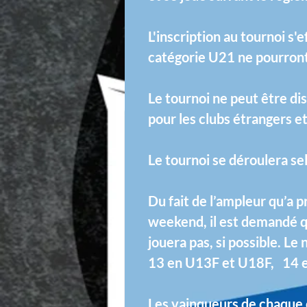
L'inscription au tournoi s'
catégorie U21 ne pourront 
Le tournoi ne peut être dis
pour les clubs étrangers et
Le tournoi se déroulera sel
Du fait de l’ampleur qu’a 
weekend, il est demandé qu
jouera pas, si possible. L
13 en U13F et U18F, 14
Les vainqueurs de chaque c