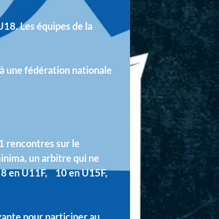
 U18.
​
Les équipes de la
à une fédération nationale
1 rencontres sur le
minima, un arbitre qui ne
e : 8 en U11F, 10 en U15F,
vante pour participer au