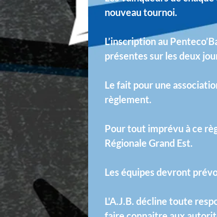
nouveau tournoi.
L’inscription au Penteco’Ba
présentes sur les deux jou
Le fait pour une associati
règlement.
Pour tout imprévu à ce rè
Régionale Grand Est.
Les équipes devront prévo
L'A.J.B. décline toute resp
faire connaitre aux autorit