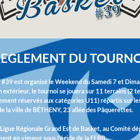
REGLEMENT DU TOURNO
#39 est organisé le Weekend du Samedi 7 et Dima
extérieur, le tournoi se jouera sur 11 terrains (2 ter
ement réservés aux catégories U11) répartis sur l
 la ville de BÉTHENY, 23 allée des Pâquerettes.
 la Ligue Régionale Grand Est de Basket, au Comité 
ement en vigueur sous l'égide de la FFBB.