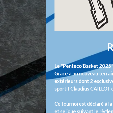
Le "Penteco'Basket 2025" 
Grâce à un nouveau terrain 
extérieurs dont 2 exclusiv
sportif Claudius CAILLOT de
Ce tournoi est déclaré à
et se joue suivant le règl