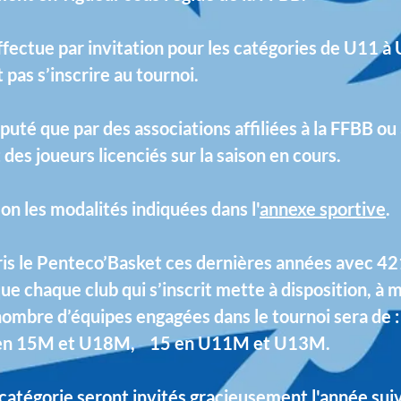
effectue par invitation pour les catégories de U11 à
pas s’inscrire au tournoi.
puté que par des associations affiliées à la FFBB ou 
 des joueurs licenciés sur la saison en cours.
on les modalités indiquées dans l'
annexe sportive
.
pris le Penteco’Basket ces dernières années avec 42
e chaque club qui s’inscrit mette à disposition, à 
e nombre d’équipes engagées dans le tournoi sera d
 en 15M et U18M, 15 en U11M et U13M.
atégorie seront invités gracieusement l'année sui